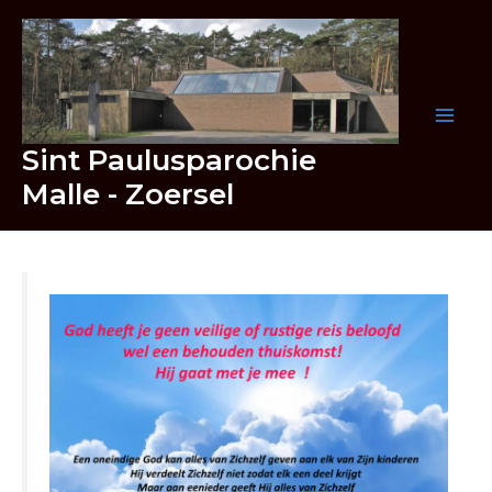
Ga
naar
de
inhoud
Sint Paulusparochie
Malle - Zoersel